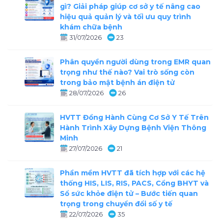
gì? Giải pháp giúp cơ sở y tế nâng cao
hiệu quả quản lý và tối ưu quy trình
khám chữa bệnh
31/07/2026
23
Phân quyền người dùng trong EMR quan
trọng như thế nào? Vai trò sống còn
trong bảo mật bệnh án điện tử
28/07/2026
26
HVTT Đồng Hành Cùng Cơ Sở Y Tế Trên
Hành Trình Xây Dựng Bệnh Viện Thông
Minh
27/07/2026
21
Phần mềm HVTT đã tích hợp với các hệ
thống HIS, LIS, RIS, PACS, Cổng BHYT và
Sổ sức khỏe điện tử – Bước tiến quan
trọng trong chuyển đổi số y tế
22/07/2026
35