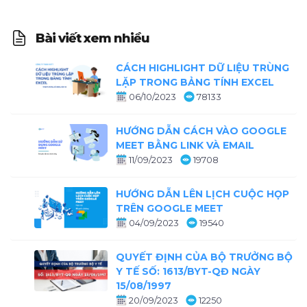
Bài viết xem nhiều
CÁCH HIGHLIGHT DỮ LIỆU TRÙNG
LẶP TRONG BẢNG TÍNH EXCEL
06/10/2023
78133
HƯỚNG DẪN CÁCH VÀO GOOGLE
MEET BẰNG LINK VÀ EMAIL
11/09/2023
19708
HƯỚNG DẪN LÊN LỊCH CUỘC HỌP
TRÊN GOOGLE MEET
04/09/2023
19540
QUYẾT ĐỊNH CỦA BỘ TRƯỞNG BỘ
Y TẾ SỐ: 1613/BYT-QĐ NGÀY
15/08/1997
20/09/2023
12250