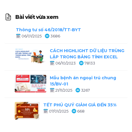
Bài viết vừa xem
Thông tư số 46/2018/TT-BYT
06/01/2025
3686
CÁCH HIGHLIGHT DỮ LIỆU TRÙNG
LẶP TRONG BẢNG TÍNH EXCEL
06/10/2023
78133
Mẫu bệnh án ngoại trú chung
15/BV-01
21/11/2025
3267
TẾT PHÚ QUÝ GIẢM GIÁ ĐẾN 35%
07/01/2025
668