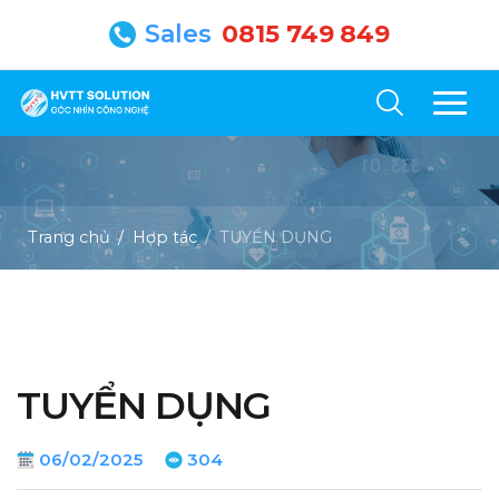
Sales
0815 749 849
Trang chủ
Hợp tác
TUYỂN DỤNG
TUYỂN DỤNG
06/02/2025
304