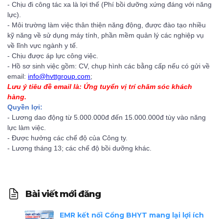
- Chịu đi công tác xa là lợi thế (Phí bồi dưỡng xứng đáng với năng
lực).
- Môi trường làm việc thân thiện năng động, được đào tạo nhiều
kỹ năng về sử dụng máy tính, phần mềm quản lý các nghiệp vụ
về lĩnh vực ngành y tế.
- Chịu được áp lực công việc.
- Hồ sơ sinh việc gồm: CV, chụp hình các bằng cấp nếu có gửi về
email:
info@hvttgroup.com
;
Lưu ý tiêu đề email là: Ứng tuyển vị trí chăm sóc khách
hàng.
Quyền lợi:
- Lương dao động từ 5.000.000đ đến 15.000.000đ tùy vào năng
lực làm việc.
- Được hưởng các chế độ của Công ty.
- Lương tháng 13; các chế độ bồi dưỡng khác.
Bài viết mới đăng
EMR kết nối Cổng BHYT mang lại lợi ích